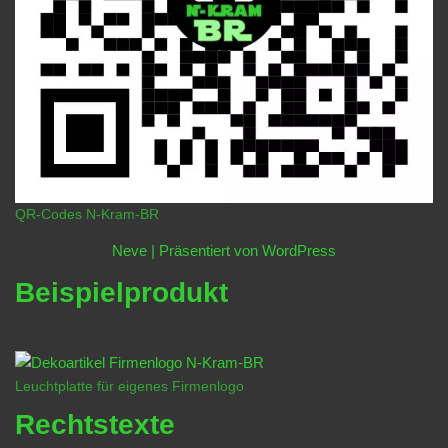
QR-Codes N-Kram-BR
Neve
| Präsentiert von
WordPress
Beispielprodukt
Leuchtplatte für eigenes Firmenlogo
Rechtstexte