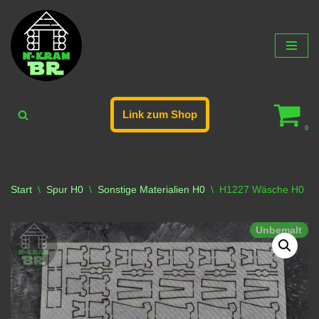
Zum
Inhalt
springen
Link zum Shop
0
Start
\
Spur H0
\
Sonstige Materialien H0
\
H1227 Wäsche H0
Unbemalt