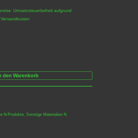
reise. Umsatzsteuerbefreit aufgrund
h
Versandkosten
n den Warenkorb
re N-Produkte
,
Sonstige Materialien N