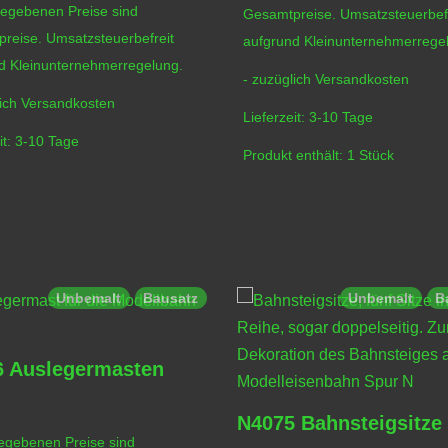
gegebenen Preise sind
Gesamtpreise. Umsatzsteuerbefr
reise. Umsatzsteuerbefreit
aufgrund Kleinunternehmerrege
d Kleinunternehmerregelung.
- zuzüglich
Versandkosten
lich
Versandkosten
Lieferzeit:
3-10 Tage
it:
3-10 Tage
Produkt enthält: 1
Stück
Unbemalt
Bausatz
Unbemalt
B
 Auslegermasten
N4075 Bahnsteigsitze
egebenen Preise sind