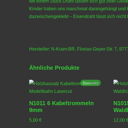
Mit einem Stück Draht lassen sich gut zwei Gest
Kinder haben uns manchmal darangehängt und Kli
dazwischengeklebt – Eisendraht lässt sich nicht
Hersteller: N-Kram-BR, Florian-Geyer-Str. 7, 97
Ähnliche Produkte
Bausatz
N1011 6 Kabeltrommeln
N1015
9mm
Wald
5,00
€
12,00