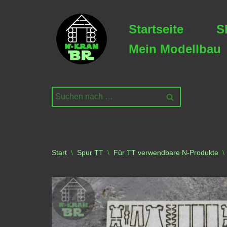
Startseite
S
Zum
Inhalt
Mein Modellbau
springen
Start
\
Spur TT
\
Für TT verwendbare N-Produkte
\