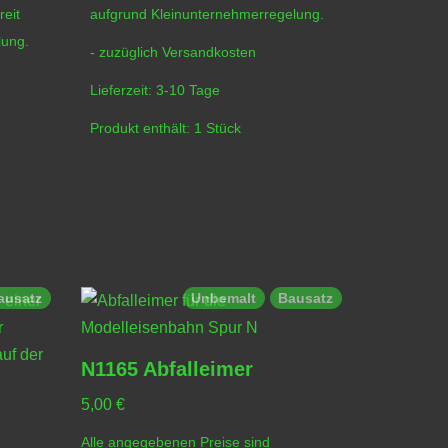
eit
aufgrund Kleinunternehmerregelung.
lung.
- zuzüglich
Versandkosten
Lieferzeit:
3-10 Tage
Produkt enthält: 1
Stück
ausatz
Unbemalt
Bausatz
N1165 Abfalleimer
N4070/7
5,00
€
1,50
€
–
5
Alle angegebenen Preise sind
Alle angege