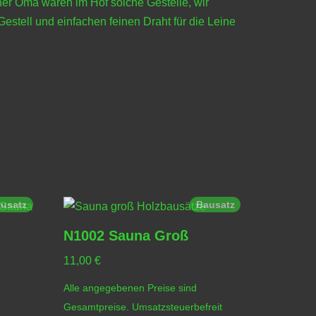
ner Oma waren im Hof solche Gestelle, wir
stell und einfachen feinen Draht für die Leine
usatz
Bausatz
N1002 Sauna Groß
11,00
€
Alle angegebenen Preise sind
Gesamtpreise. Umsatzsteuerbefreit