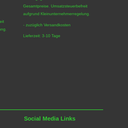
Gesamtpreise. Umsatzsteuerbefreit
Gesamtpreis
aufgrund Kleinunternehmerregelung.
aufgrund Kl
eit
- zuzüglich
Versandkosten
- zuzüglich
ung.
Lieferzeit:
3-10 Tage
Lieferzeit:
3
Social Media Links