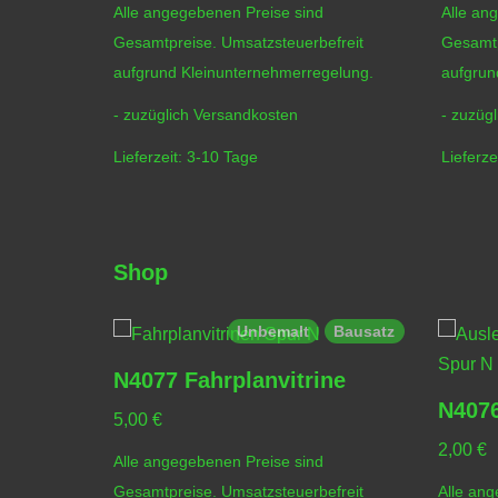
Alle angegebenen Preise sind
Alle an
Gesamtpreise. Umsatzsteuerbefreit
Gesamtp
aufgrund Kleinunternehmerregelung.
aufgrun
- zuzüglich
Versandkosten
- zuzüg
Lieferzeit:
3-10 Tage
Lieferze
Shop
Bausatz
Unbemalt
Bausatz
N4077 Fahrplanvitrine
ne
N4076
5,00
€
2,00
€
Alle angegebenen Preise sind
Gesamtpreise. Umsatzsteuerbefreit
Alle ang