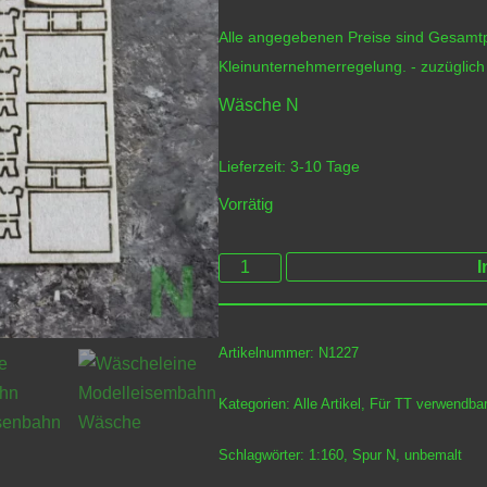
Alle angegebenen Preise sind Gesamtp
Kleinunternehmerregelung.
- zuzüglic
Wäsche N
Lieferzeit:
3-10 Tage
Vorrätig
I
Artikelnummer:
N1227
Kategorien:
Alle Artikel
,
Für TT verwendba
Schlagwörter:
1:160
,
Spur N
,
unbemalt