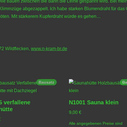
elle bauen zwischen die dann die Leine gespannt wird. Bei mei
mmzüge abgezappelt. Ich habe starken Blumendraht für das Ge
 löten. Mit stärkerem Kupferdraht würde es gehen…
772 Wildflecken,
www.n-kram-br.de
Bausatz
Ba
 verfallene
N1001 Sauna klein
hütte
9,00
€
€
Alle angegebenen Preise sind