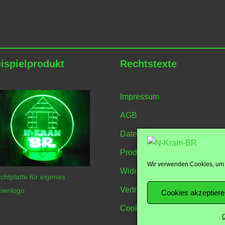
ispielprodukt
Rechtstexte
Impressum
AGB
Datenschutzerklärung
Produktübersicht
Wir verwenden Cookies, um 
Widerrufsbelehrung
chtplatte für eigenes
Vertrag Widerrufen
menlogo
Cookies akzeptier
Cookie-Richtlinie
C