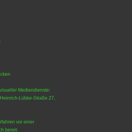
2
ecken
isueller Mediendienste:
Heinrich-Lübke-Straße 27,
fahren vor einer
h bereit.