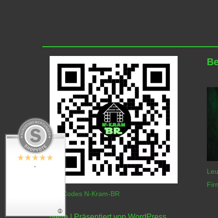
Be
-
Leu
Fir
QR-Codes N-Kram-BR
Neve
| Präsentiert von
WordPress