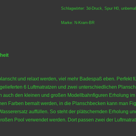
Schlagwörter:
3d-Druck
,
Spur H0
,
unbemal
Marke:
N-Kram-BR
heit
anscht und relaxt werden, viel mehr Badespaß eben. Perfekt f
gelieferten 6 Luftmatratzen und zwei unterschiedlichen Plans
en auch den kleinen und großen Modellbahnfiguren Erholung im
lichen Farben bemalt werden, in die Planschbecken kann man Fi
 Wasserersatz auffüllen. So steht der plätschernden Erholung
oßen Pool verwendet werden. Dort passen zwei der Luftmatratz