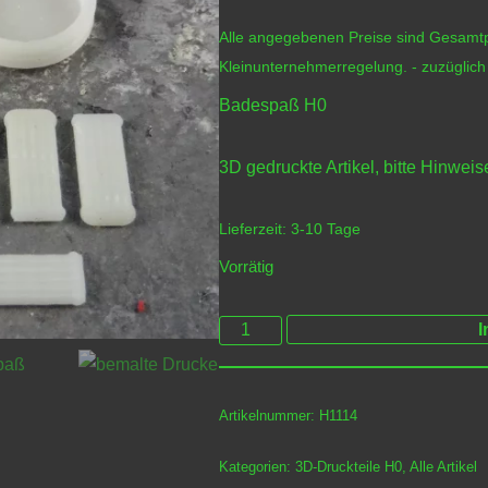
Alle angegebenen Preise sind Gesamtp
Kleinunternehmerregelung.
- zuzüglic
Badespaß H0
3D gedruckte Artikel, bitte Hinweis
Lieferzeit:
3-10 Tage
Vorrätig
I
Artikelnummer:
H1114
Kategorien:
3D-Druckteile H0
,
Alle Artikel