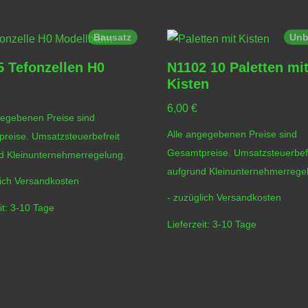
Bausatz
Unb
 Tefonzellen H0
N1102 10 Paletten mi
Kisten
6,00
€
gegebenen Preise sind
Alle angegebenen Preise sind
reise. Umsatzsteuerbefreit
Gesamtpreise. Umsatzsteuerbefr
d Kleinunternehmerregelung.
aufgrund Kleinunternehmerrege
lich
Versandkosten
- zuzüglich
Versandkosten
it:
3-10 Tage
Lieferzeit:
3-10 Tage