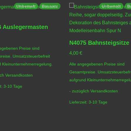
Unbemalt
Bausatz
Unbemalt
B
 Auslegermasten
N4075 Bahnsteigsitze
egebenen Preise sind
4,00
€
reise. Umsatzsteuerbefreit
d Kleinunternehmerregelung.
Alle angegebenen Preise sind
Gesamtpreise. Umsatzsteuerbefr
ich
Versandkosten
aufgrund Kleinunternehmerregel
t:
3-10 Tage
- zuzüglich
Versandkosten
Lieferzeit:
3-10 Tage