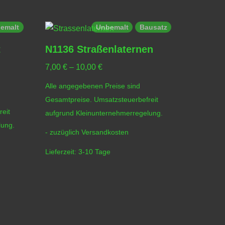
emalt
Unbemalt
Bausatz
t
N1136 Straßenlaternen
7,00
€
–
10,00
€
Alle angegebenen Preise sind
Gesamtpreise. Umsatzsteuerbefreit
eit
aufgrund Kleinunternehmerregelung.
lung.
- zuzüglich
Versandkosten
Lieferzeit:
3-10 Tage