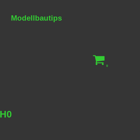
Modellbautips
0
 H0