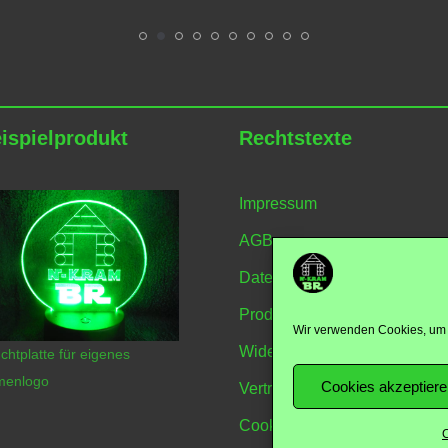
ispielprodukt
Rechtstexte
Impressum
AGB
Datenschutzerklärung
Produktübersicht
Wir verwenden Cookies, um 
Widerrufsbelehrung
chtplatte für eigenes
menlogo
Cookies akzeptier
Vertrag Widerrufen
Cookie-Richtlinie
C