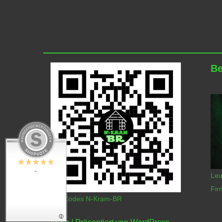
Be
-
Leu
Fir
QR-Codes N-Kram-BR