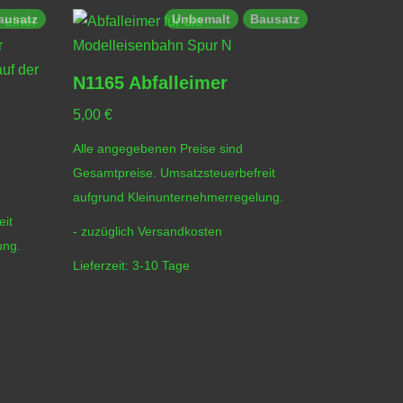
ausatz
Unbemalt
Bausatz
N1165 Abfalleimer
N4070/7
5,00
€
1,50
€
–
5
Alle angegebenen Preise sind
Alle angege
Gesamtpreise. Umsatzsteuerbefreit
Gesamtpreis
aufgrund Kleinunternehmerregelung.
aufgrund Kl
eit
- zuzüglich
Versandkosten
- zuzüglich
ung.
Lieferzeit:
3-10 Tage
Lieferzeit:
3