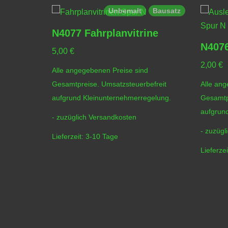
Bausatz
Unbemalt
Bausatz
N4077 Fahrplanvitrine
ne
N4076
5,00
€
2,00
€
Alle angegebenen Preise sind
Gesamtpreise. Umsatzsteuerbefreit
Alle ang
efreit
aufgrund Kleinunternehmerregelung.
Gesamtp
gelung.
aufgrun
- zuzüglich
Versandkosten
- zuzügl
Lieferzeit:
3-10 Tage
Lieferzei