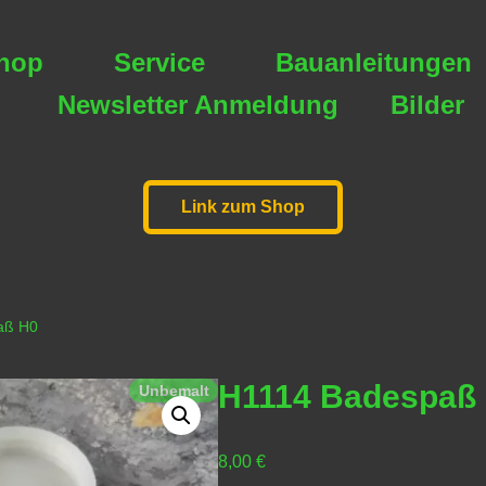
hop
Service
Bauanleitungen
Newsletter Anmeldung
Bilder
Link zum Shop
aß H0
H1114 Badespaß
Unbemalt
8,00
€