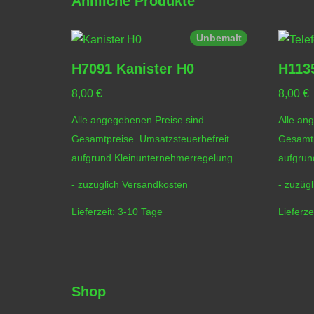
Ähnliche Produkte
Unbemalt
H7091 Kanister H0
H1135
8,00
€
8,00
€
Alle angegebenen Preise sind
Alle an
Gesamtpreise. Umsatzsteuerbefreit
Gesamtp
aufgrund Kleinunternehmerregelung.
aufgrun
- zuzüglich
Versandkosten
- zuzüg
Lieferzeit:
3-10 Tage
Lieferze
Shop