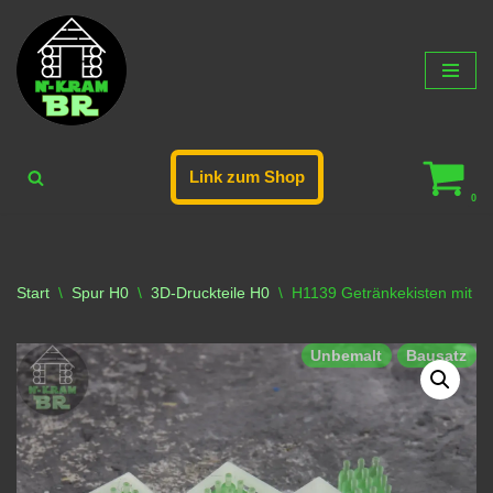
Zum
Inhalt
springen
Link zum Shop
0
Start
\
Spur H0
\
3D-Druckteile H0
\
H1139 Getränkekisten mit g
Unbemalt
Bausatz