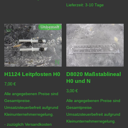
Lieferzeit:
3-10 Tage
Unbemalt
H1124 Leitpfosten H0
D8020 Maßstablineal
H0 und N
7,00
€
3,00
€
Alle angegebenen Preise sind
Gesamtpreise.
Alle angegebenen Preise sind
Umsatzsteuerbefreit aufgrund
Gesamtpreise.
Kleinunternehmerregelung.
Umsatzsteuerbefreit aufgrund
Kleinunternehmerregelung.
- zuzüglich
Versandkosten