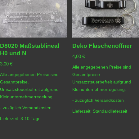
D8020 Maßstablineal
Deko Flaschenöffner
H0 und N
4,00
€
3,00
€
Alle angegebenen Preise sind
Alle angegebenen Preise sind
Gesamtpreise.
Gesamtpreise.
Umsatzsteuerbefreit aufgrund
Umsatzsteuerbefreit aufgrund
Kleinunternehmerregelung.
Kleinunternehmerregelung.
- zuzüglich
Versandkosten
- zuzüglich
Versandkosten
Lieferzeit:
Standardlieferzeit
Lieferzeit:
3-10 Tage