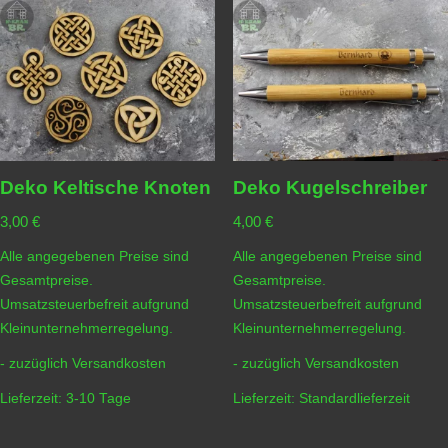
Deko Keltische Knoten
Deko Kugelschreiber
3,00
€
4,00
€
Alle angegebenen Preise sind
Alle angegebenen Preise sind
Gesamtpreise.
Gesamtpreise.
Umsatzsteuerbefreit aufgrund
Umsatzsteuerbefreit aufgrund
Kleinunternehmerregelung.
Kleinunternehmerregelung.
- zuzüglich
Versandkosten
- zuzüglich
Versandkosten
Lieferzeit:
3-10 Tage
Lieferzeit:
Standardlieferzeit