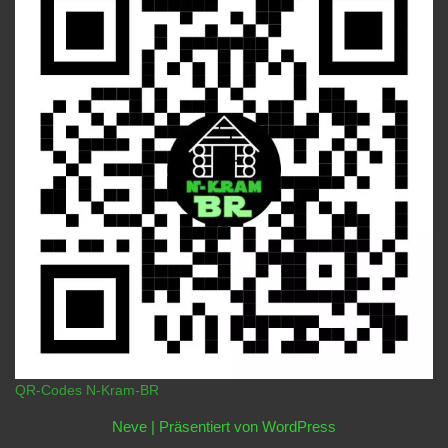
QR-Codes N-Kram-BR
Neve
| Präsentiert von
WordPress