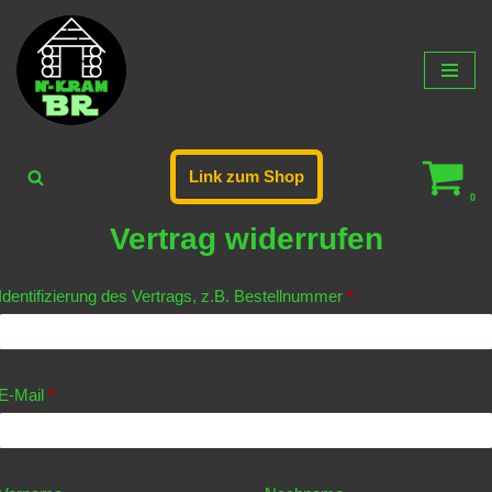
Zum
Inhalt
springen
Link zum Shop
0
Vertrag widerrufen
Identifizierung des Vertrags, z.B. Bestellnummer
*
E-Mail
*
E-