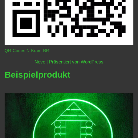
QR-Codes N-Kram-BR
Neve
| Präsentiert von
WordPress
Beispielprodukt