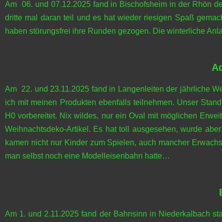
Am 06. und 07.12.2025 fand in Bischofsheim in der Rhön der 
dritte mal daran teil und es hat wieder riesigen Spaß gemac
haben störungsfrei ihre Runden gezogen. Die winterliche Anl
Ad
Am 22. und 23.11.2025 fand in Langenleiten der jährliche Weih
ich mit meinen Produkten ebenfalls teilnehmen. Unser Stand 
H0 vorbereitet. Nix wildes, nur ein Oval mit möglichen Erwe
Weihnachtsdeko-Artikel. Es hat toll ausgesehen, wurde abe
kamen nicht nur Kinder zum Spielen, auch mancher Erwachsene
man selbst noch eine Modelleisenbahn hatte…
Am 1. und 2.11.2025 fand der Bahnsinn in Niederkalbach st