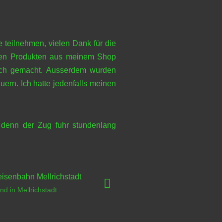
 teilnehmen, vielen Dank für die
t den Produkten aus meinem Shop
uch gemacht. Ausserdem wurden
ern. Ich hatte jedenfalls meinen
 denn der Zug fuhr stundenlang
nd in Mellrichstadt
Stand in Mellri