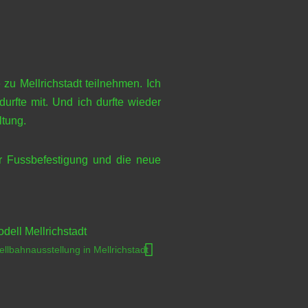
zu Mellrichstadt teilnehmen. Ich
rfte mit. Und ich durfte wieder
ltung.
er Fussbefestigung und die neue
llbahnausstellung in Mellrichstadt
Bilder von der Modellbahnausst