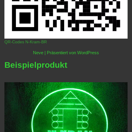
QR-Codes N-Kram-BR
Neve
| Präsentiert von
WordPress
Beispielprodukt