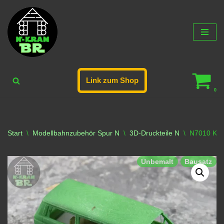
Zum
Inhalt
springen
Link zum Shop
0
Start
\
Modellbahnzubehör Spur N
\
3D-Druckteile N
\
N7010 Kle
Unbemalt
Bausatz