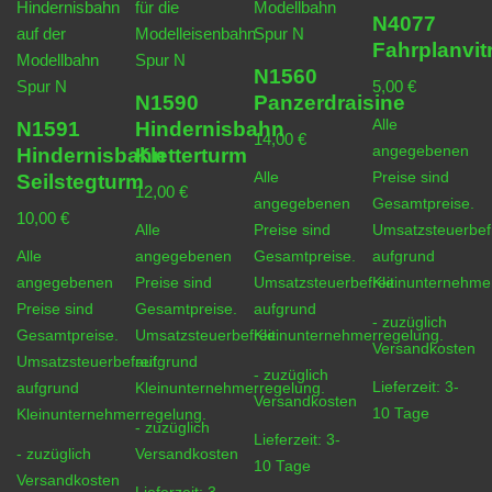
N4077
Fahrplanvit
N1560
5,00
€
N1590
Panzerdraisine
Alle
N1591
Hindernisbahn
14,00
€
angegebenen
Hindernisbahn
Kletterturm
Alle
Preise sind
Seilstegturm
12,00
€
angegebenen
Gesamtpreise.
10,00
€
Alle
Preise sind
Umsatzsteuerbefr
Alle
angegebenen
Gesamtpreise.
aufgrund
angegebenen
Preise sind
Umsatzsteuerbefreit
Kleinunternehme
Preise sind
Gesamtpreise.
aufgrund
- zuzüglich
Gesamtpreise.
Umsatzsteuerbefreit
Kleinunternehmerregelung.
Versandkosten
Umsatzsteuerbefreit
aufgrund
- zuzüglich
Lieferzeit:
3-
aufgrund
Kleinunternehmerregelung.
Versandkosten
10 Tage
Kleinunternehmerregelung.
- zuzüglich
Lieferzeit:
3-
- zuzüglich
Versandkosten
10 Tage
Versandkosten