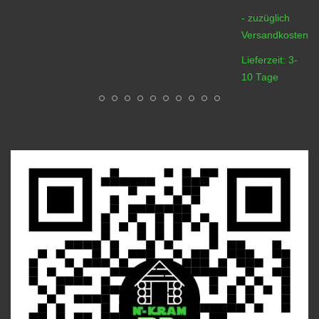
- zuzüglich
Versandkosten
Lieferzeit:
3-
10 Tage