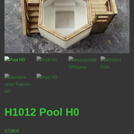
H1012 Pool H0
17,00
€