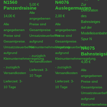
N1560
N4076
5,00
€
Panzerdraisine
Auslegermasten
Alle
14,00
€
2,00
€
angegebenen
Alle
Preise sind
Alle
angegebenen
Gesamtpreise.
angegebenen
Preise sind
Umsatzsteuerbefreit
Preise sind
Gesamtpreise.
aufgrund
Gesamtpreise.
Umsatzsteuerbefreit
Kleinunternehmerregelung.
Umsatzsteuerbefreit
N4075
aufgrund
aufgrund
Bahnsteigsi
- zuzüglich
Kleinunternehmerregelung.
Kleinunternehmerregelung.
Versandkosten
4,00
€
- zuzüglich
- zuzüglich
Lieferzeit:
3-
Alle
Versandkosten
Versandkosten
10 Tage
angegebenen
Lieferzeit:
3-
Lieferzeit:
3-
Preise sind
10 Tage
10 Tage
Gesamtpreise.
Umsatzsteuerbefr
aufgrund
Kleinunternehme