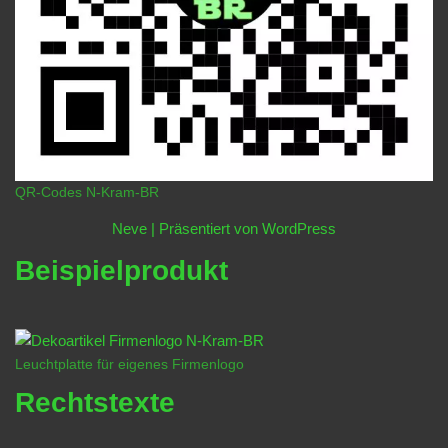
QR-Codes N-Kram-BR
Neve
| Präsentiert von
WordPress
Beispielprodukt
Leuchtplatte für eigenes Firmenlogo
Rechtstexte