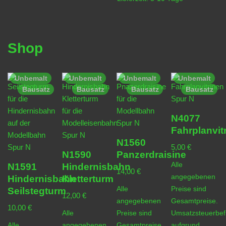
Shop
Unbemalt
Unbemalt
Unbemalt
Unbemalt
Bausatz
Bausatz
Bausatz
Bausatz
N4077
Fahrplanvit
N1560
5,00
€
N1590
Panzerdraisine
Alle
N1591
Hindernisbahn
14,00
€
angegebenen
Hindernisbahn
Kletterturm
Alle
Preise sind
Seilstegturm
12,00
€
angegebenen
Gesamtpreise.
10,00
€
Alle
Preise sind
Umsatzsteuerbefr
Alle
angegebenen
Gesamtpreise.
aufgrund