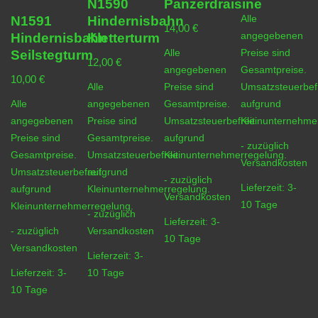
N1590
Panzerdraisine
Alle
N1591
Hindernisbahn
14,00
€
angegebenen
Hindernisbahn
Kletterturm
Alle
Preise sind
Seilstegturm
12,00
€
angegebenen
Gesamtpreise.
10,00
€
Alle
Preise sind
Umsatzsteuerbefr
Alle
angegebenen
Gesamtpreise.
aufgrund
angegebenen
Preise sind
Umsatzsteuerbefreit
Kleinunternehme
Preise sind
Gesamtpreise.
aufgrund
- zuzüglich
Gesamtpreise.
Umsatzsteuerbefreit
Kleinunternehmerregelung.
Versandkosten
Umsatzsteuerbefreit
aufgrund
- zuzüglich
Lieferzeit:
3-
aufgrund
Kleinunternehmerregelung.
Versandkosten
10 Tage
Kleinunternehmerregelung.
- zuzüglich
Lieferzeit:
3-
- zuzüglich
Versandkosten
10 Tage
Versandkosten
Lieferzeit:
3-
Lieferzeit:
3-
10 Tage
10 Tage