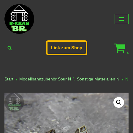
Zum
Inhalt
springen
Link zum Shop
0
Start
\
Modellbahnzubehör Spur N
\
Sonstige Materialien N
\
N12