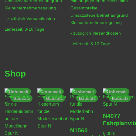
Umsatzsteuerbefreit aufgrund
Alle angegebenen Preise sind
Kleinunternehmerregelung.
Gesamtpreise.
Umsatzsteuerbefreit aufgrund
- zuzüglich
Versandkosten
Kleinunternehmerregelung.
Lieferzeit:
3-10 Tage
- zuzüglich
Versandkosten
Lieferzeit:
3-10 Tage
Shop
Unbemalt
Unbemalt
Unbemalt
Unbemalt
Bausatz
Bausatz
Bausatz
Bausatz
N4077
Fahrplanvit
N1560
5,00
€