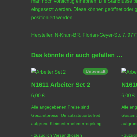
man noch vorsichtig einebnen. Die Standfüsse b
eingesetzt werden. Diese können geöffnet oder g
positioniert werden.
Hersteller: N-Kram-BR, Florian-Geyer-Str. 7, 97
Das könnte dir auch gefallen …
Unbemalt
N1611 Arbeiter Set 2
N1610
6,00
€
6,00
€
Alle angegebenen Preise sind
Alle an
Gesamtpreise. Umsatzsteuerbefreit
Gesamtp
aufgrund Kleinunternehmerregelung.
aufgrun
- zuzüglich
Versandkosten
- zuzüg