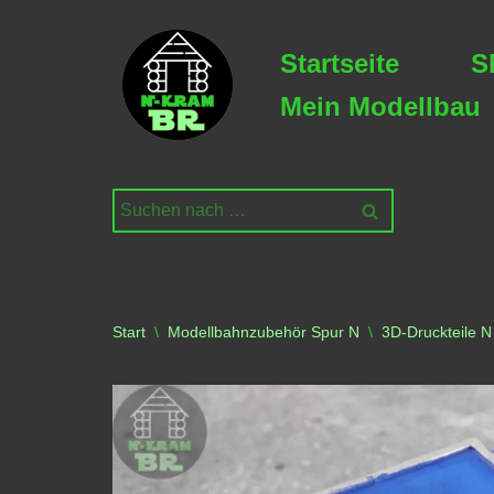
Startseite
S
Zum
Inhalt
Mein Modellbau
springen
Start
\
Modellbahnzubehör Spur N
\
3D-Druckteile N