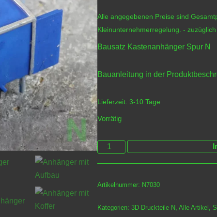
Alle angegebenen Preise sind Gesamtp
Kleinunternehmerregelung.
- zuzüglic
Bausatz Kastenanhänger Spur N
Bauanleitung in der Produktbesch
Lieferzeit:
3-10 Tage
Vorrätig
I
Artikelnummer:
N7030
Kategorien:
3D-Druckteile N
,
Alle Artikel
,
S