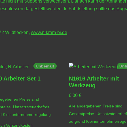
itte nicht mit Supports verwechseln. Danach kann der Anhänge
eschlossen dargestellt werden. In Fahrtstellung sollte das Bu
772 Wildflecken,
www.n-kram-br.de
Unbemalt
Unb
 Arbeiter Set 1
N1616 Arbeiter mit
Werkzeug
6,00
€
gegebenen Preise sind
Alle angegebenen Preise sind
reise. Umsatzsteuerbefreit
Gesamtpreise. Umsatzsteuerbefr
d Kleinunternehmerregelung.
aufgrund Kleinunternehmerrege
lich
Versandkosten