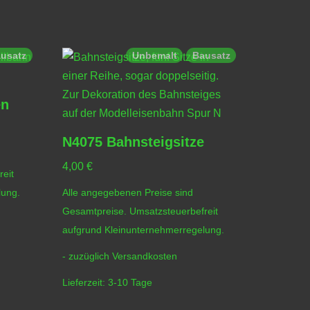
usatz
Unbemalt
Bausatz
en
N4075 Bahnsteigsitze
4,00
€
eit
lung.
Alle angegebenen Preise sind
Gesamtpreise. Umsatzsteuerbefreit
aufgrund Kleinunternehmerregelung.
- zuzüglich
Versandkosten
Lieferzeit:
3-10 Tage