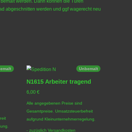
r bemalt werden. Dann können die Türen
grad abgeschnitten werden und ggf wagerecht neu
emalt
Unbemalt
N1615 Arbeiter tragend
6,00
€
Alle angegebenen Preise sind
Gesamtpreise. Umsatzsteuerbefreit
eit
aufgrund Kleinunternehmerregelung.
lung.
- zuzüglich
Versandkosten