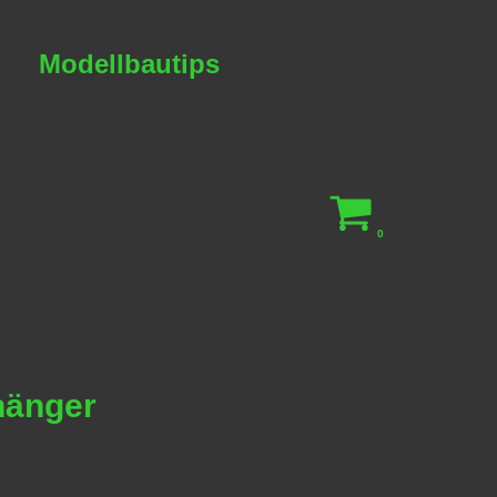
Modellbautips
0
hänger