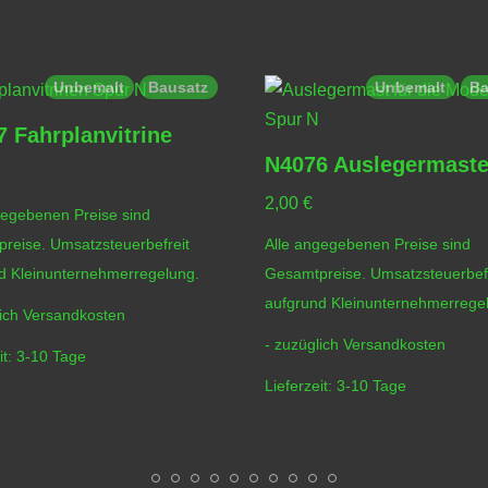
Unbemalt
Bausatz
Unbemalt
Ba
 Fahrplanvitrine
N4076 Auslegermast
2,00
€
gegebenen Preise sind
reise. Umsatzsteuerbefreit
Alle angegebenen Preise sind
d Kleinunternehmerregelung.
Gesamtpreise. Umsatzsteuerbefr
aufgrund Kleinunternehmerrege
lich
Versandkosten
- zuzüglich
Versandkosten
it:
3-10 Tage
Lieferzeit:
3-10 Tage