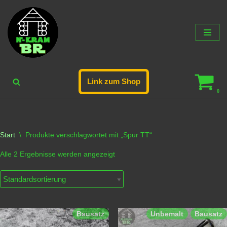
Zum
Inhalt
springen
Link zum Shop
0
Start
\
Produkte verschlagwortet mit „Spur TT“
Alle 2 Ergebnisse werden angezeigt
Bausatz
Unbemalt
Bausatz