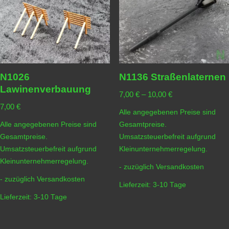
N1026
N1136 Straßenlaternen
Lawinenverbauung
7,00
€
–
10,00
€
7,00
€
Alle angegebenen Preise sind
Alle angegebenen Preise sind
Gesamtpreise.
Gesamtpreise.
Umsatzsteuerbefreit aufgrund
Umsatzsteuerbefreit aufgrund
Kleinunternehmerregelung.
Kleinunternehmerregelung.
- zuzüglich
Versandkosten
- zuzüglich
Versandkosten
Lieferzeit:
3-10 Tage
Lieferzeit:
3-10 Tage