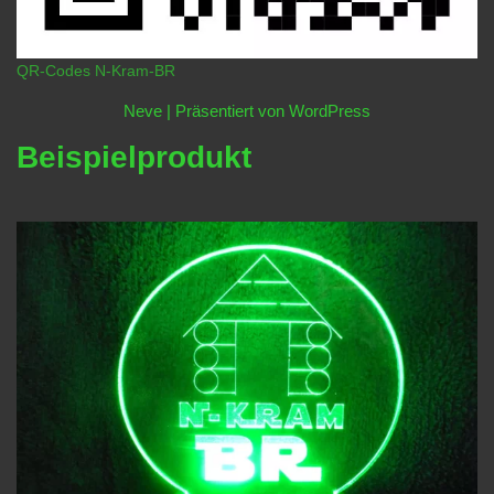
QR-Codes N-Kram-BR
Neve
| Präsentiert von
WordPress
Beispielprodukt