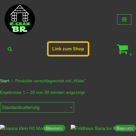
Zum
Inhalt
springen
Link zum Shop
0
Start
\
Produkte verschlagwortet mit „Hütte“
Ergebnisse 1 – 20 von 30 werden angezeigt
Bausatz
Bausatz