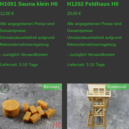
H1001 Sauna klein H0
H1202 Feldhaus H0
12,00
€
20,00
€
Alle angegebenen Preise sind
Alle angegebenen Preise sind
Gesamtpreise.
Gesamtpreise.
Umsatzsteuerbefreit aufgrund
Umsatzsteuerbefreit aufgrund
Kleinunternehmerregelung.
Kleinunternehmerregelung.
- zuzüglich
Versandkosten
- zuzüglich
Versandkosten
Lieferzeit:
3-10 Tage
Lieferzeit:
3-10 Tage
Bausatz
Unbemalt