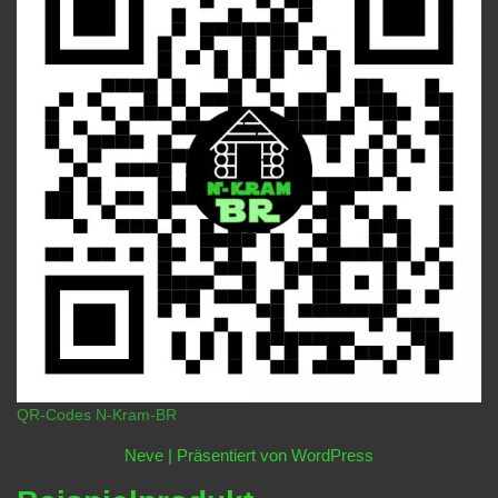
QR-Codes N-Kram-BR
Neve
| Präsentiert von
WordPress